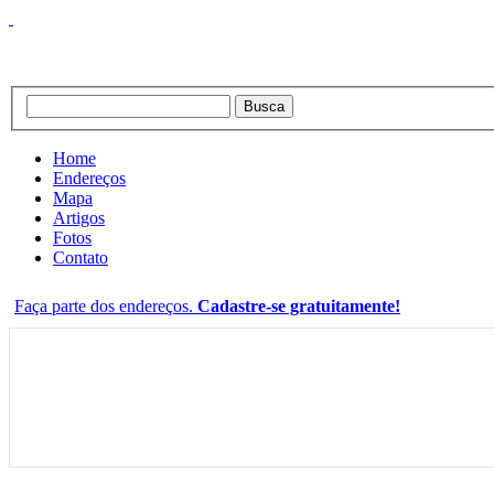
Home
Endereços
Mapa
Artigos
Fotos
Contato
Faça parte dos endereços.
Cadastre-se gratuitamente!