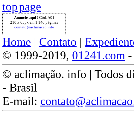
top
Anuncie aqui !
Cód. A01
210 x 65px em 1.140 páginas
contato@aclimacao.info
Home
|
Contato
|
Expedient
© 1999-2019,
01241.com
-
© aclimação. info | Todos d
- Brasil
E-mail:
contato@aclimacao