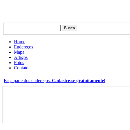
Home
Endereços
Mapa
Artigos
Fotos
Contato
Faça parte dos endereços.
Cadastre-se gratuitamente!