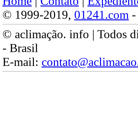
Home
|
Contato
|
Expedient
© 1999-2019,
01241.com
-
© aclimação. info | Todos d
- Brasil
E-mail:
contato@aclimacao