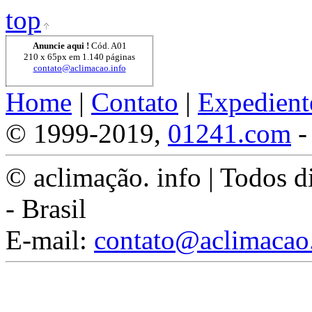
top
Anuncie aqui !
Cód. A01
210 x 65px em 1.140 páginas
contato@aclimacao.info
Home
|
Contato
|
Expedient
© 1999-2019,
01241.com
-
© aclimação. info | Todos d
- Brasil
E-mail:
contato@aclimacao