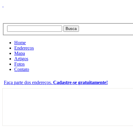
Home
Endereços
Mapa
Artigos
Fotos
Contato
Faça parte dos endereços.
Cadastre-se gratuitamente!