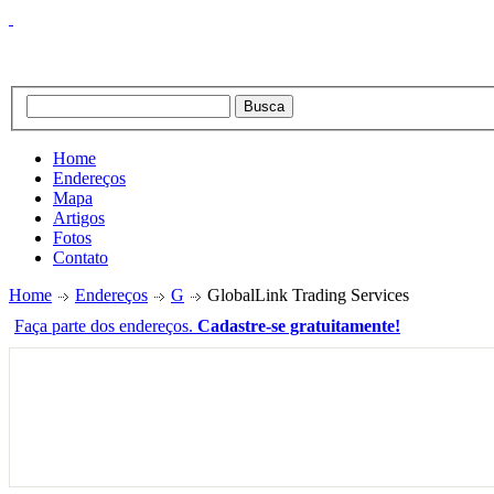
Home
Endereços
Mapa
Artigos
Fotos
Contato
Home
Endereços
G
GlobalLink Trading Services
Faça parte dos endereços.
Cadastre-se gratuitamente!