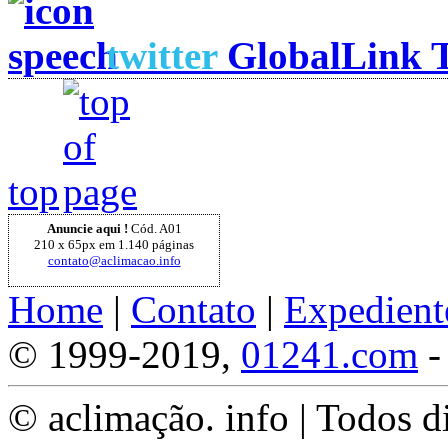
twitter
GlobalLink T
top
Anuncie aqui !
Cód. A01
210 x 65px em 1.140 páginas
contato@aclimacao.info
Home
|
Contato
|
Expedient
© 1999-2019,
01241.com
-
© aclimação. info | Todos d